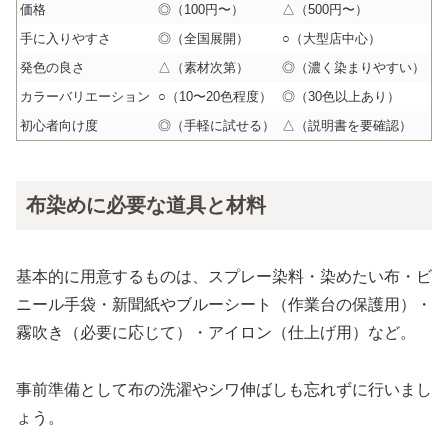
価格
◎（100円〜）
△（500円〜）
手に入りやすさ
◎（全国展開）
○（大型店中心）
発色の良さ
△（素材次第）
◎（濃く染まりやすい）
カラーバリエーション
○（10〜20色程度）
◎（30色以上あり）
初心者向け度
◎（手軽に試せる）
△（説明書を要確認）
布染めに必要な道具と材料
基本的に用意するものは、スプレー染料・染めたい布・ビ
ニール手袋・新聞紙やブルーシート（作業台の保護用）・
霧吹き（必要に応じて）・アイロン（仕上げ用）など。
事前準備として布の洗濯やシワ伸ばしも忘れずに行いまし
ょう。