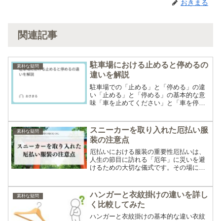
おきまる
関連記事
駐車場における止めると停めるの
素朴な疑問
違いを解説
駐車場での「止める」と「停める」の違
い「止める」と「停める」の基本的な意
味「車を止めてください」と「車を停め
てください」では、使われる漢字が異な
ります。例えば、信号待ちで一時的に停
止する場合には「止める」、駐車場に車
スニーカーを取り入れた厄払い服
素朴な疑問
を駐める場合には「停める...
装の注意点
厄払いにおける服装の重要性厄払いは、
人生の節目に訪れる「厄年」に災いを避
けるための大切な儀式です。その場にふ
さわしい服装を選ぶことは、神様に対す
る敬意の表れであり、厄を払うという目
的に対しても重要な意味を持ちます。特
ハンガーと衣紋掛けの違いを詳し
素朴な疑問
に現代では、形式ばらない...
く比較してみた
ハンガーと衣紋掛けの基本的な違い衣紋