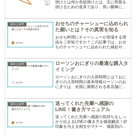
掛けとは何か衣紋掛けとは、主に和装を
掛けるための道具であり、長い横棒に衣
類を掛ける形状をしています。主に木製
で作られることが多く、着物や羽織を整
然と掛けるために使用されます。衣紋掛
おせちのチャーシューに込められ
素朴な疑問
けは、着物の形を保ち、シ...
た願いとは？その真実を知る
おせち料理にチャーシューが登場する理
由をご存知ですか？この記事では、おせ
ちのチャーシューに込められた縁起や願
い、基本のレシピや保存法、重箱での美
しい盛り付け方まで詳しく解説します。
ローソンおにぎりの最適な購入タ
素朴な疑問
イミング
ローソンおにぎりの入荷時間とは？おに
ぎりの入荷時間の基本情報ローソンのお
にぎりは、全国に展開される各店舗にお
いて、一日に複数回のタイミングで定期
的に入荷されています。これは、鮮度と
品質を保つための工夫であり、常におい
送ってくれた先輩へ感謝の
素朴な疑問
しい状態で提供されること...
LINE！書き方マニュアル
送ってくれた先輩へ感謝の気持ちをしっ
かり伝えるLINEの書き方を徹底解説！好
印象を与える例文やマナー、場面別の使
い分けも紹介。人間関係がもっと良くな