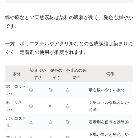
綿や麻などの天然素材は染料の吸着が良く、発色も鮮やか
です。
一方、ポリエステルやアクリルなどの合成繊維は染まりに
くく、定着剤の使用が推奨されます。
染まりや
発色の
色止めの必
素材
備考
すさ
良さ
要性
綿（コット
◎
◎
△
最も扱いやすい素材
ン）
麻（リネ
ナチュラルな風合いが
◎
○
△
ン）
特徴
ポリエステ
△
△
◎
定着剤を使うと効果的
ル
下地が白だと発色しや
アクリル
△
△
◎