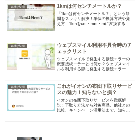
持つ意味を効果的に取り入れられるのが
1kmは何センチメートルか？
素朴な疑問
魅力です。ミサンガの...
「1kmは何センチメートル？」という疑
問をスッキリ解決！単位の換算方法や覚
え方、1kmをcm・mm・mに変換する具
体的な計算例も紹介します。子どもから
大人まで使える便利な学習ガイドです。
ウェブスマイル利用不具合時のチ
素朴な疑問
ェックリスト
ウェブスマイルで発生する接続エラーの
概要接続エラーとは何か？ウェブスマイ
ルを利用する際に発生する接続エラー
は、ユーザーがサービスにアクセスでき
ない、または特定の機能を利用できない
状態を指します。主なエラーとしては
これがイオンの布団下取りサービ
素朴な疑問
「502 Bad Gatew...
スの魅力！知らないと損？
イオンの布団下取りサービスを徹底解
説！下取り方法から対象商品、他社との
比較、キャンペーン活用法まで、知らな
きゃ損な情報満載。