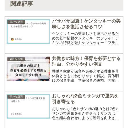
関連記事
パサパサ回避！ケンタッキーの美
素朴な疑問
味しさを復活させるコツ
ケンタッキーの美味しさを復活させるた
めの基本情報ケンタッキーのフライドチ
キンの特徴と魅力ケンタッキー・フライ
ドチキン（KFC）は、秘伝の11種類のハ
ーブとスパイスで味付けされた衣と、ジ
ューシーな鶏肉が特徴です。外はカリッ
共働きの味方！保育を必要とする
素朴な疑問
と、中はしっとりとし...
理由、分かりやすい例文
共働き家庭が保育を必要とする理由を具
体例とともにわかりやすく解説。育休明
けの保育申請、学童保育の役割、面接で
の伝え方まで網羅。保育園申請や志望動
機記入に役立つ例文付き。
おしゃれな2色ミサンガで運気を
素朴な疑問
引き寄せる
おしゃれな2色ミサンガの魅力とは2色ミ
サンガで運気を引き寄せるミサンガは、
色の組み合わせによって運気を向上させ
るアイテムとして人気があります。2色の
ミサンガはシンプルでありながら、色の