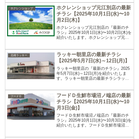
ュー 杉並高井戸店の最新のチラシ期間は
2025年9月30日(火)〜10月6日...
ホクレンショップ元江別店の最新
ホクレンショップ
チラシ【2025年10月1日(水)〜10
月2日(木)】
ホクレンショップ元江別店の『最新のチ
ラシ』2025年10月1日(水)〜10月2日(木)を
紹介いたします。ホクレンショップ元江
別店の最新チラシホクレンショップ元江
別店の最新のチラシ期間は2025年10月1
日(水)〜10月2日(木)です。営業時...
ラッキー朝里店の最新チラシ
北雄ラッキー
【2025年5月7日(水)～12日(月)】
ラッキー朝里店の『最新のチラシ』2025
年5月7日(水)～12日(月)を紹介いたしま
す。ラッキー朝里店の最新チラシラッキ
ー朝里店の最新のチラシ期間は2025年5
月7日(水)～12日(月)です。営業時間と電
話番号営業時間：食品館 9:00 ～...
フードＤ生鮮市場沼ノ端店の最新
フードＤ
チラシ【2025年10月1日(水)〜10
月3日(金)】
フードＤ生鮮市場沼ノ端店の『最新のチ
ラシ』2025年10月1日(水)〜10月3日(金)を
紹介いたします。フードＤ生鮮市場沼ノ
端店の最新チラシフードＤ生鮮市場沼ノ
端店の最新のチラシ期間は2025年10月1