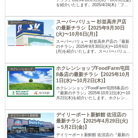
を紹介いたします。2025/4/24(木)「フー
ドD VAlue店」は「フードD生鮮市場 美し
が丘店」にリニューアルOPENしまし
た。フードＤ生鮮市場...
スーパーバリュー 杉並高井戸店
スーパーバリュー
の最新チラシ【2025年9月30日
(火)〜10月6日(月)】
スーパーバリュー 杉並高井戸店の『最新
のチラシ』2025年9月30日(火)〜10月6日
(月)を紹介いたします。スーパーバリュー
杉並高井戸店の最新チラシスーパーバリ
ュー 杉並高井戸店の最新のチラシ期間は
2025年9月30日(火)〜10月6日...
ホクレンショップFoodFarm屯田
ホクレンショップ
8条店の最新チラシ【2025年10月
1日(水)〜10月2日(木)】
ホクレンショップFoodFarm屯田8条店の
『最新のチラシ』2025年10月1日(水)〜10
月2日(木)を紹介いたします。ホクレンシ
ョップFoodFarm屯田8条店の最新チラシ
ホクレンショップFoodFarm屯田8条店の
最新のチラシ期間は2...
デイリーポート新鮮館 佐沼店の
デイリーポート新鮮館
最新チラシ【2025年4月29日(火)
～5月2日(金)】
デイリーポート新鮮館 佐沼店の『最新の